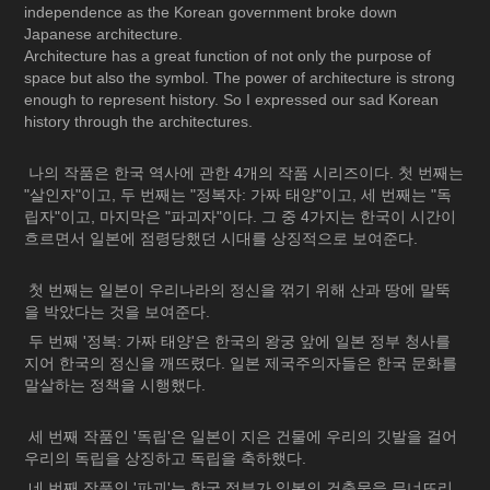
independence as the Korean government broke down
Japanese architecture.
Architecture has a great function of not only the purpose of
space but also the symbol. The power of architecture is strong
enough to represent history. So I expressed our sad Korean
history through the architectures.
나의 작품은 한국 역사에 관한 4개의 작품 시리즈이다. 첫 번째는
"살인자"이고, 두 번째는 "정복자: 가짜 태양"이고, 세 번째는 "독
립자"이고, 마지막은 "파괴자"이다. 그 중 4가지는 한국이 시간이
흐르면서 일본에 점령당했던 시대를 상징적으로 보여준다.
첫 번째는 일본이 우리나라의 정신을 꺾기 위해 산과 땅에 말뚝
을 박았다는 것을 보여준다.
두 번째 '정복: 가짜 태양'은 한국의 왕궁 앞에 일본 정부 청사를
지어 한국의 정신을 깨뜨렸다. 일본 제국주의자들은 한국 문화를
말살하는 정책을 시행했다.
세 번째 작품인 '독립'은 일본이 지은 건물에 우리의 깃발을 걸어
우리의 독립을 상징하고 독립을 축하했다.
네 번째 작품인 '파괴'는 한국 정부가 일본의 건축물을 무너뜨리